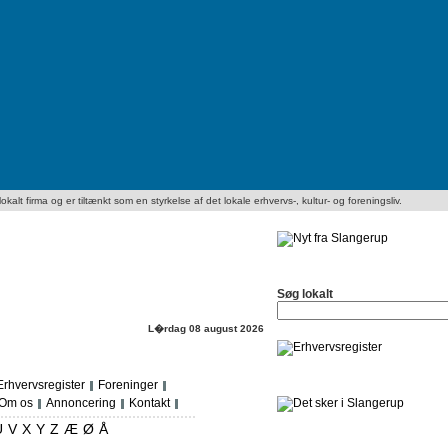
kalt firma og er tiltænkt som en styrkelse af det lokale erhvervs-, kultur- og foreningsliv.
Søg lokalt
L�rdag 08 august 2026
Erhvervsregister
Foreninger
Om os
Annoncering
Kontakt
U
V
X
Y
Z
Æ
Ø
Å