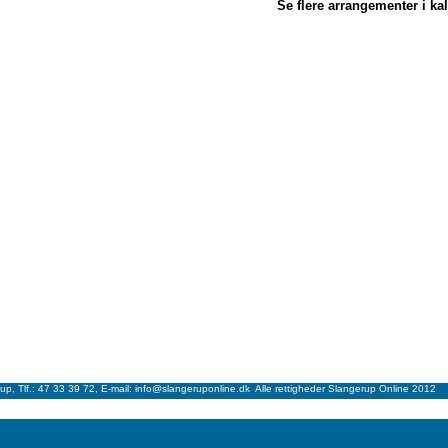
Se flere arrangementer i ka
p, Tlf.: 47 33 39 72, E-mail: info@slangeruponline.dk Alle rettigheder Slangerup Online 2012