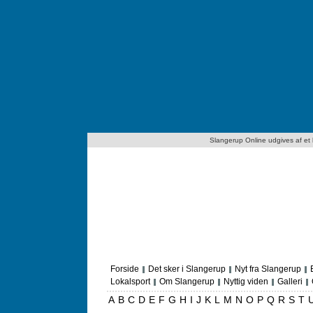
Slangerup Online udgives af et lo
Forside
Det sker i Slangerup
Nyt fra Slangerup
Lokalsport
Om Slangerup
Nyttig viden
Galleri
A
B
C
D
E
F
G
H
I
J
K
L
M
N
O
P
Q
R
S
T