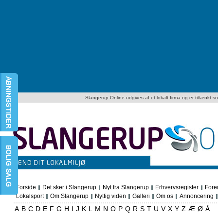
Slangerup Online udgives af et lokalt firma og er tiltænkt som
Forside
Det sker i Slangerup
Nyt fra Slangerup
Erhvervsregister
Fore
Lokalsport
Om Slangerup
Nyttig viden
Galleri
Om os
Annoncering
A
B
C
D
E
F
G
H
I
J
K
L
M
N
O
P
Q
R
S
T
U
V
X
Y
Z
Æ
Ø
Å