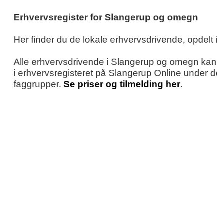
Erhvervsregister for Slangerup og omegn
Her finder du de lokale erhvervsdrivende, opdelt 
Alle erhvervsdrivende i Slangerup og omegn kan 
i erhvervsregisteret på Slangerup Online under 
faggrupper.
Se priser og tilmelding her
.
3D PRINT
ADVOKATER
ALARM/VIDEOOVERVÅGN.
ANLÆGSGARTNERE
ANTENNER
ARKITEKTER
AUTOELEKTRO
AUTOREPARATIONER
AV-LØSNINGER