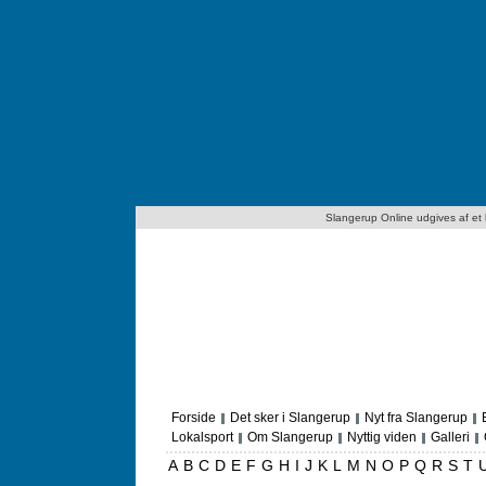
Slangerup Online udgives af et lo
Forside
Det sker i Slangerup
Nyt fra Slangerup
Lokalsport
Om Slangerup
Nyttig viden
Galleri
A
B
C
D
E
F
G
H
I
J
K
L
M
N
O
P
Q
R
S
T