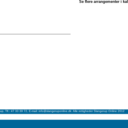
Se flere arrangementer i ka
p, Tlf.: 47 33 39 72, E-mail: info@slangeruponline.dk Alle rettigheder Slangerup Online 2012