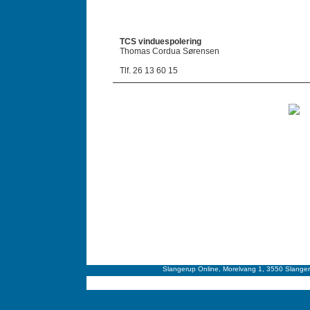
VINDUESPOLERING
TCS vinduespolering
Thomas Cordua Sørensen
Tlf. 26 13 60 15
Slangerup Online, Morelvang 1, 3550 Slangeru