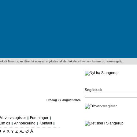
kalt firma og er tiltænkt som en styrkelse af det lokale erhvervs-, kultur- og foreningsliv.
Søg lokalt
Fredag 07 august 2026
Erhvervsregister
Foreninger
Om os
Annoncering
Kontakt
U
V
X
Y
Z
Æ
Ø
Å