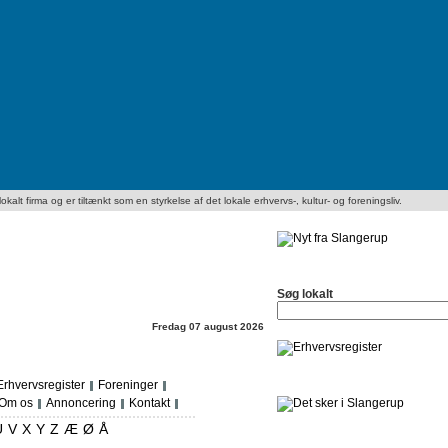
kalt firma og er tiltænkt som en styrkelse af det lokale erhvervs-, kultur- og foreningsliv.
Søg lokalt
Fredag 07 august 2026
Erhvervsregister
Foreninger
Om os
Annoncering
Kontakt
U
V
X
Y
Z
Æ
Ø
Å