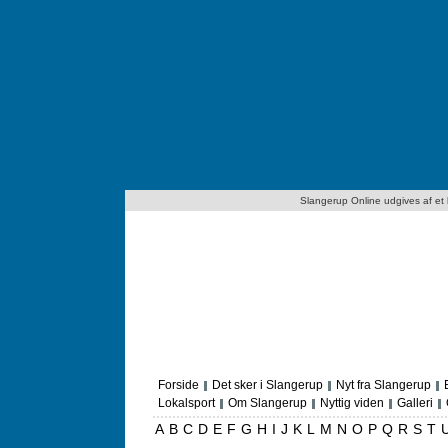
Slangerup Online udgives af et lo
Forside
Det sker i Slangerup
Nyt fra Slangerup
Lokalsport
Om Slangerup
Nyttig viden
Galleri
A
B
C
D
E
F
G
H
I
J
K
L
M
N
O
P
Q
R
S
T