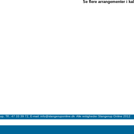
Se flere arrangementer i ka
p, Tlf.: 47 33 39 72, E-mail: info@slangeruponline.dk Alle rettigheder Slangerup Online 2012