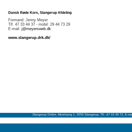
FORENINGER
Dansk Røde Kors, Slangerup Afdeling
Formand: Jenny Meyer
Tlf. 47 33 44 37 - mobil: 29 44 73 29
E-mail:
j@meyersweb.dk
www.slangerup.drk.dk/
Slangerup Online, Morelvang 1, 3550 Slangerup, Tlf.: 47 33 39 72, E-ma