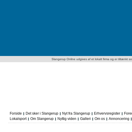
Slangerup Online udgives af et lokalt firma og er tiltænkt som
Forside
Det sker i Slangerup
Nyt fra Slangerup
Erhvervsregister
Fore
Lokalsport
Om Slangerup
Nyttig viden
Galleri
Om os
Annoncering